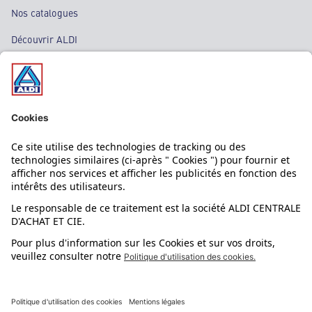
Nos catalogues
Découvrir ALDI
Nos bons plans
Nos rayons
Nos marques
Nos astuces
Évènements
Dupes et pépites
L'application mobile
Suivez-nous !