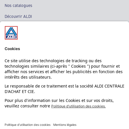
Nos catalogues
Découvrir ALDI
Nos bons plans
Nos rayons
Nos marques
Nos astuces
Évènements
Dupes et pépites
L'application mobile
Suivez-nous !