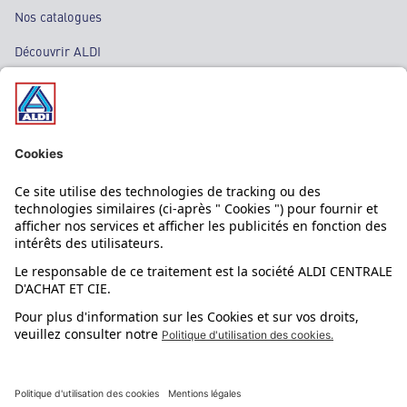
Nos catalogues
Découvrir ALDI
Nos bons plans
Nos rayons
Nos marques
Nos astuces
Évènements
Dupes et pépites
L'application mobile
Suivez-nous !