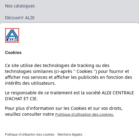
Nos catalogues
Découvrir ALDI
Nos bons plans
Nos rayons
Nos marques
Nos astuces
Évènements
Dupes et pépites
L'application mobile
Suivez-nous !