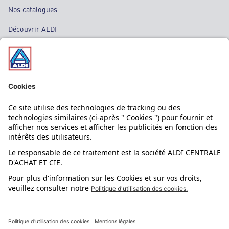
Nos catalogues
Découvrir ALDI
Nos bons plans
Nos rayons
Nos marques
Nos astuces
Évènements
Dupes et pépites
L'application mobile
Suivez-nous !