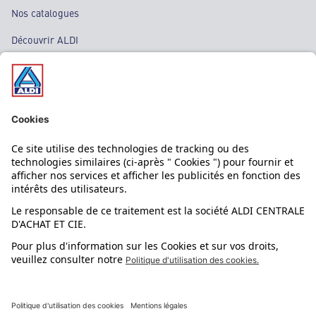
Nos catalogues
Découvrir ALDI
Nos bons plans
Nos rayons
Nos marques
Nos astuces
Évènements
Dupes et pépites
L'application mobile
Suivez-nous !