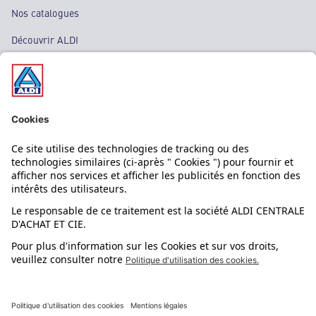
Nos catalogues
Découvrir ALDI
Nos bons plans
Nos rayons
Nos marques
Nos astuces
Évènements
Dupes et pépites
L'application mobile
Suivez-nous !