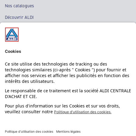
Nos catalogues
Découvrir ALDI
Nos bons plans
Nos rayons
Nos marques
Nos astuces
Évènements
Dupes et pépites
L'application mobile
Suivez-nous !