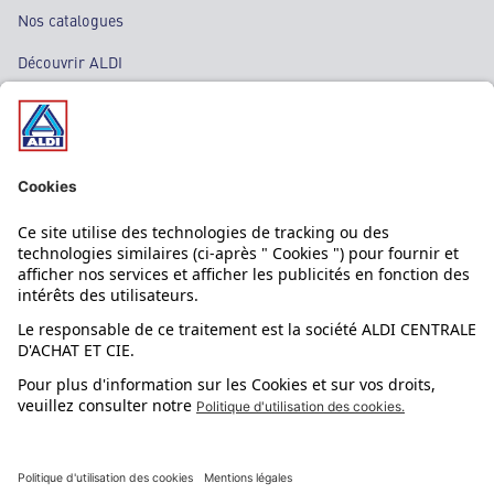
Nos catalogues
Découvrir ALDI
Nos bons plans
Nos rayons
Nos marques
Nos astuces
Évènements
Dupes et pépites
L'application mobile
Suivez-nous !