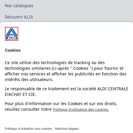
Nos catalogues
Découvrir ALDI
Nos bons plans
Nos rayons
Nos marques
Nos astuces
Évènements
Dupes et pépites
L'application mobile
Suivez-nous !