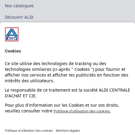
Nos catalogues
Découvrir ALDI
Nos bons plans
Nos rayons
Nos marques
Nos astuces
Évènements
Dupes et pépites
L'application mobile
Suivez-nous !