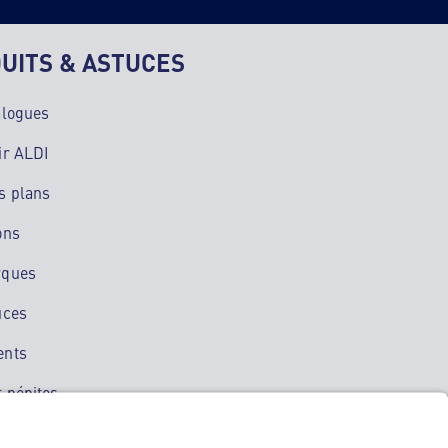
UITS & ASTUCES
alogues
ir ALDI
s plans
ons
rques
uces
ents
 pépites
ation mobile