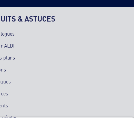
UITS & ASTUCES
alogues
ir ALDI
s plans
ons
rques
uces
ents
 pépites
ation mobile