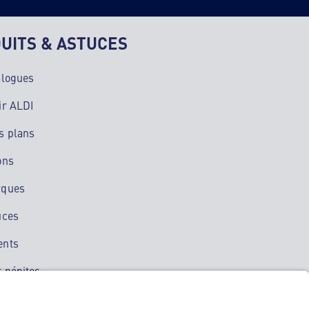
UITS & ASTUCES
alogues
ir ALDI
s plans
ons
rques
uces
ents
 pépites
ation mobile