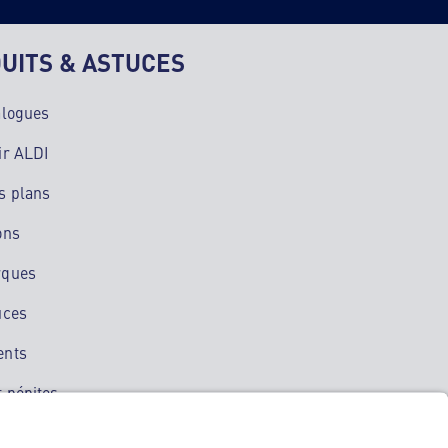
UITS & ASTUCES
alogues
ir ALDI
s plans
ons
rques
uces
ents
 pépites
ation mobile