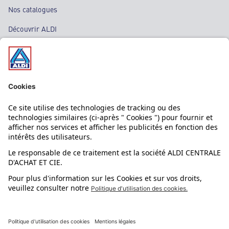
Nos catalogues
Découvrir ALDI
Nos bons plans
Nos rayons
Nos marques
Nos astuces
Évènements
Dupes et pépites
L'application mobile
Suivez-nous !