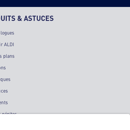
UITS & ASTUCES
alogues
ir ALDI
s plans
ons
rques
uces
ents
 pépites
ation mobile