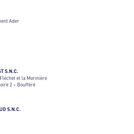
ment Ader
T S.N.C.
Fléchet et la Morinière
oire 2 – Boufféré
UD S.N.C.