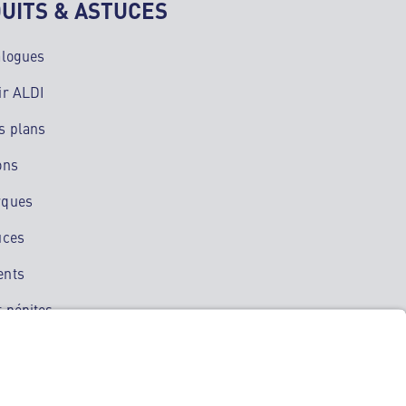
UITS & ASTUCES
alogues
ir ALDI
s plans
ons
rques
uces
ents
 pépites
ation mobile