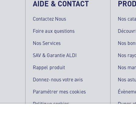
AIDE & CONTACT
PROD
Contactez Nous
Nos cat
Foire aux questions
Découvr
Nos Services
Nos bon
SAV & Garantie ALDI
Nos ray
Rappel produit
Nos ma
Donnez-nous votre avis
Nos ast
Paramétrer mes cookies
Évènem
Politique cookies
Dupes et
Qualité de nos produits
L'applic