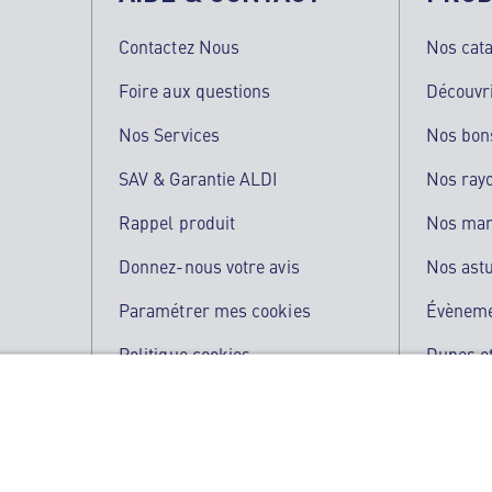
Contactez Nous
Nos cat
Foire aux questions
Découvr
Nos Services
Nos bon
SAV & Garantie ALDI
Nos ray
Rappel produit
Nos ma
Donnez-nous votre avis
Nos ast
Paramétrer mes cookies
Évènem
Politique cookies
Dupes et
Qualité de nos produits
L'applic