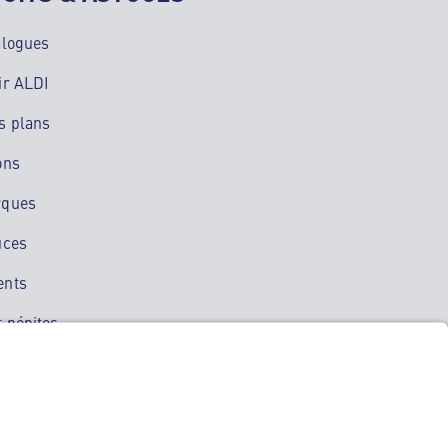
alogues
ir ALDI
s plans
ons
rques
uces
ents
 pépites
ation mobile