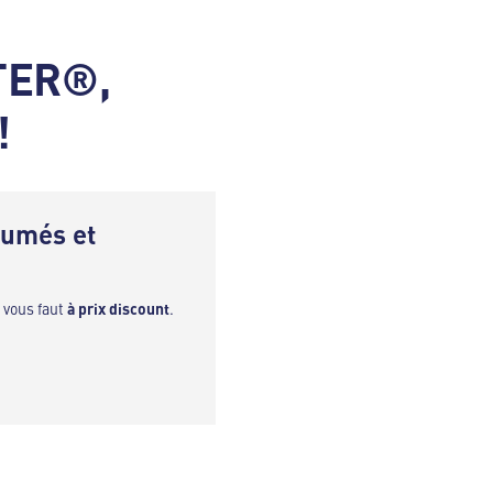
STER®,
!
fumés et
 vous faut
à prix discount
.