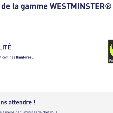
on de la gamme WESTMINSTER®
LITÉ
t certifiés
Rainforest
.
ns attendre !
es à moins de 15 minutes de chez vous.