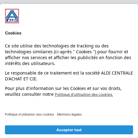
Nos bons plans
Nos rayons
Nos marques
Nos astuces
Évènements
Dupes et pépites
L'application mobile
Suivez-nous !