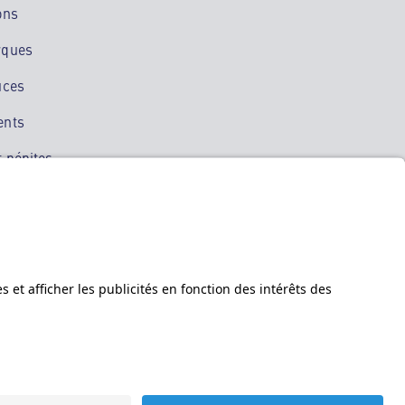
ons
rques
uces
ents
 pépites
ation mobile