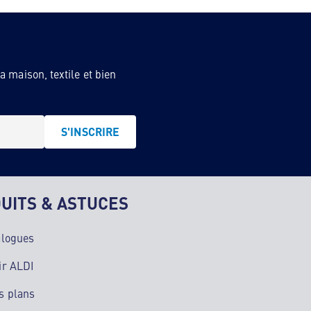
 maison, textile et bien
S'INSCRIRE
UITS & ASTUCES
alogues
ir ALDI
s plans