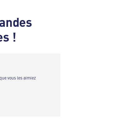
iandes
es !
que vous les aimiez