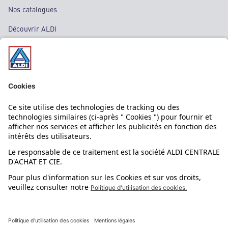
Nos catalogues
Découvrir ALDI
Nos bons plans
Nos rayons
Nos marques
Nos astuces
Évènements
Dupes et pépites
L'application mobile
Suivez-nous !