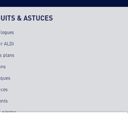
UITS & ASTUCES
alogues
ir ALDI
s plans
ons
rques
uces
ents
 pépites
ation mobile