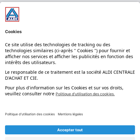
Nos bons plans
Nos rayons
Nos marques
Nos astuces
Évènements
Dupes et pépites
L'application mobile
Suivez-nous !