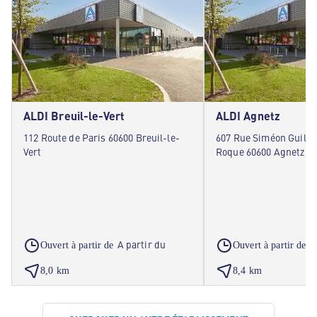
ALDI Breuil-le-Vert
ALDI Agnetz
112 Route de Paris 60600 Breuil-le-
607 Rue Siméon Guilla
Vert
Roque 60600 Agnetz
A partir du
A
Ouvert à partir de
Ouvert à partir de
8,0 km
8,4 km