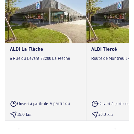
ALDI La Flèche
ALDI Tiercé
6 Rue du Levant 72200 La Flèche
Route de Montreuil 491
A partir du
A
Ouvert à partir de
Ouvert à partir de
19,0 km
28,3 km