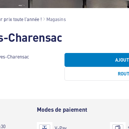
r prix toute l’année !
Magasins
es-Charensac
ves-Charensac
AJOU
ROU
e
Modes de paiement
:30
V-Pay