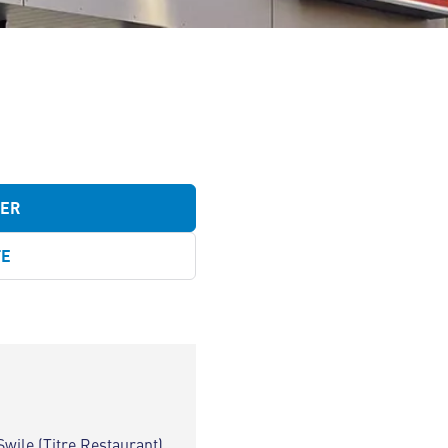
TER
TE
Swile (Titre Restaurant)