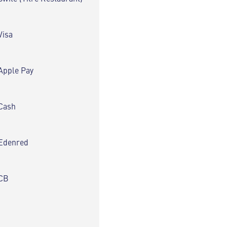
Visa
Apple Pay
Cash
Edenred
CB