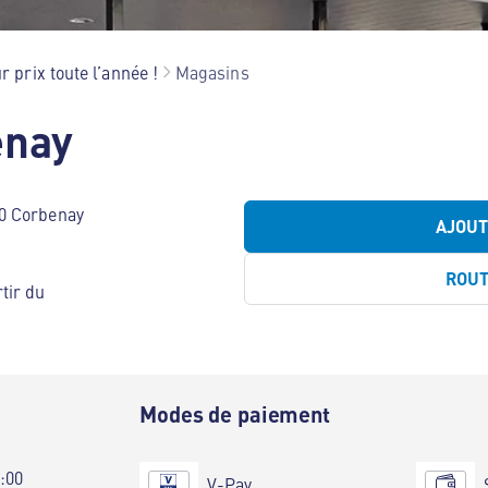
r prix toute l’année !
Magasins
enay
0 Corbenay
AJOU
ROU
tir du
e
Modes de paiement
0:00
V-Pay