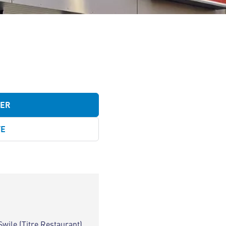
TER
TE
Swile (Titre Restaurant)