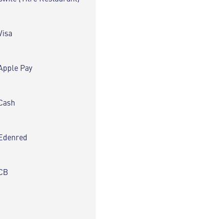
Visa
Apple Pay
Cash
Edenred
CB