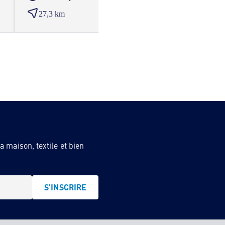
27,3 km
28,6
 maison, textile et bien
S'INSCRIRE