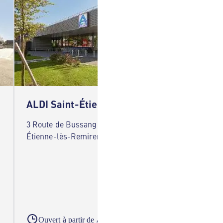
ALDI Saint-Étienne-lès-Remiremont
ALDI 
3 Route de Bussang 88200 Saint-
25 Route
Étienne-lès-Remiremont
A partir du
Ouvert à partir de
Ouver