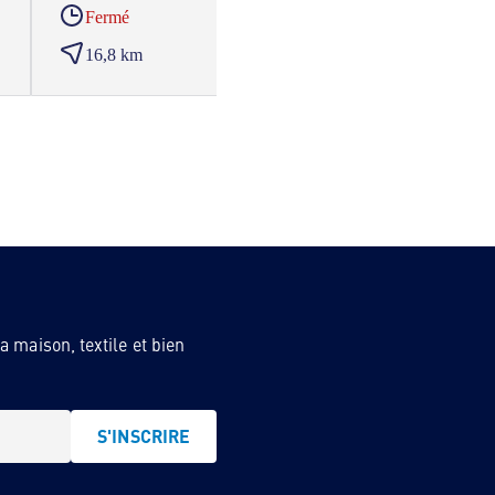
Fermé
Ferm
16,8 km
18,2
 maison, textile et bien
S'INSCRIRE