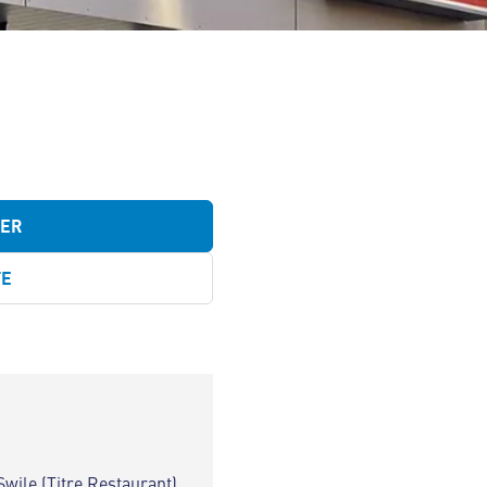
TER
TE
Swile (Titre Restaurant)