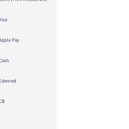
Visa
Apple Pay
Cash
Edenred
CB