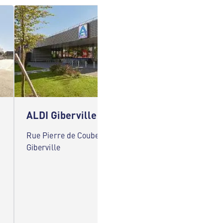
ALDI Giberville
ALDI H
Rue Pierre de Coubertin 14730
101 Le V
Giberville