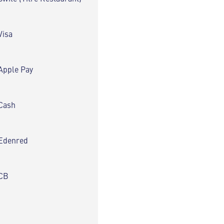
Visa
Apple Pay
Cash
Edenred
CB