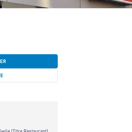
TER
TE
Swile (Titre Restaurant)