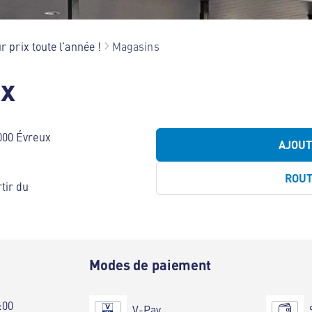
r prix toute l’année !
Magasins
ux
000 Évreux
AJOU
ROU
tir du
e
Modes de paiement
:00
V-Pay