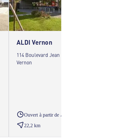
ALDI Vernon
ALDI 
114 Boulevard Jean Jaurès 27200
14 Aven
Vernon
Le Neu
A partir du
Ouvert à partir de
Ouver
22,2 km
23,5