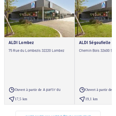
ALDI Lombez
ALDI Ségoufielle
75 Rue du Lombezis 32220 Lombez
Chemin Bois 32600 Ség
A partir du
A
Ouvert à partir de
Ouvert à partir de
17,5 km
19,1 km