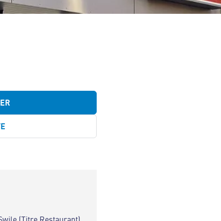
TER
TE
Swile (Titre Restaurant)