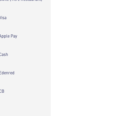
Visa
Apple Pay
Cash
Edenred
CB