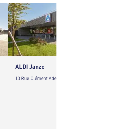
ALDI Janze
ALDI 
13 Rue Clément Ader 35150 Janze
14 Squa
Rennes