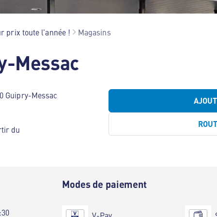
r prix toute l’année !
Magasins
ry-Messac
80 Guipry-Messac
AJOU
ROU
tir du
e
Modes de paiement
:30
V-Pay