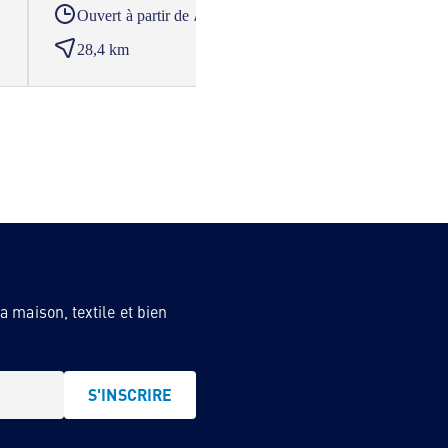
A partir du
Ouvert à partir de
Ouver
28,4 km
31,4
 maison, textile et bien
S'INSCRIRE