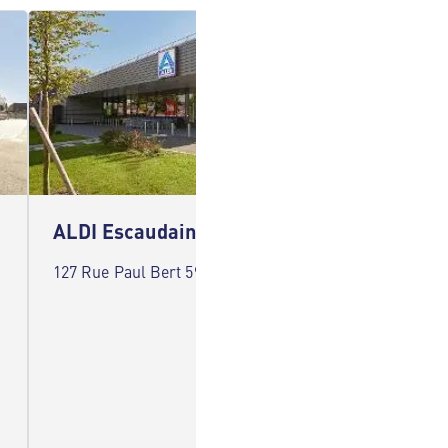
ALDI Escaudain
ALDI 
127 Rue Paul Bert 59124 Escaudain
Rue du 
Valenci