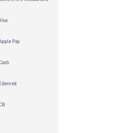
Visa
Apple Pay
Cash
Edenred
CB