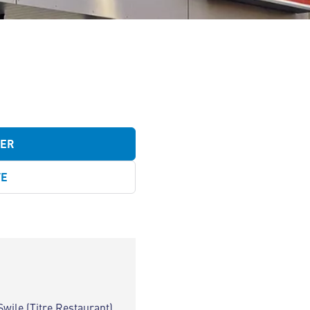
TER
TE
Swile (Titre Restaurant)