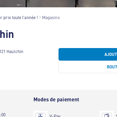
r prix toute l’année !
Magasins
hin
121 Haulchin
AJOU
ROU
e
Modes de paiement
0:00
V-Pay