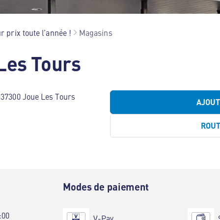
r prix toute l’année !
Magasins
Les Tours
e 37300 Joue Les Tours
AJOU
ROU
e
Modes de paiement
:00
V-Pay