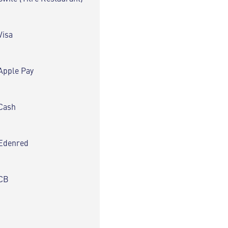
Visa
Apple Pay
Cash
Edenred
CB