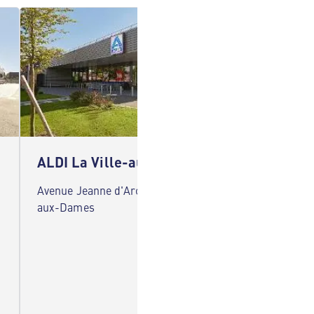
ALDI La Ville-aux-Dames
ALDI 
Avenue Jeanne d'Arc 37700 La Ville-
7 Route
aux-Dames
la-Pile