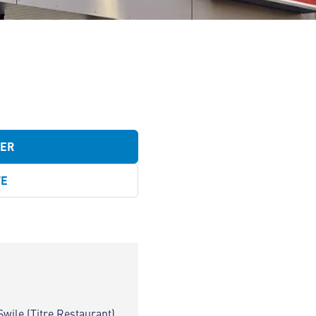
TER
TE
Swile (Titre Restaurant)