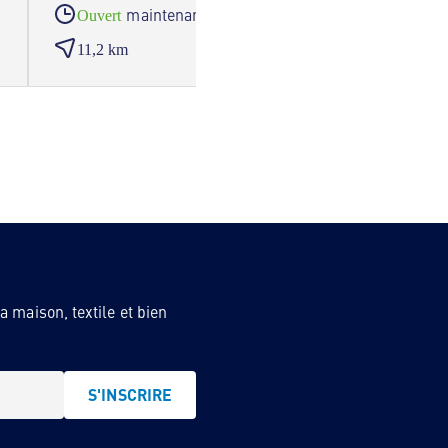
maintenant
Ouvert
Ouve
11,2 km
14,8
 maison, textile et bien
S'INSCRIRE