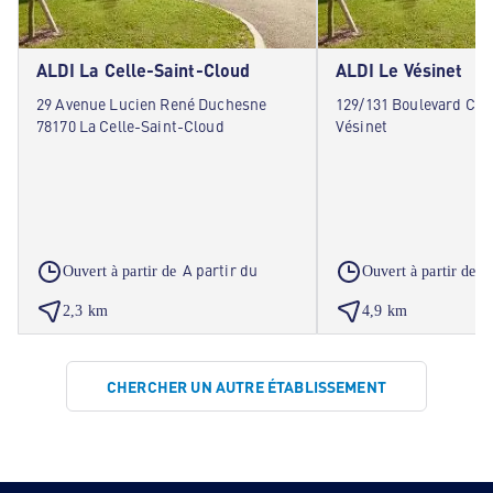
ALDI La Celle-Saint-Cloud
ALDI Le Vésinet
29 Avenue Lucien René Duchesne
129/131 Boulevard Car
78170 La Celle-Saint-Cloud
Vésinet
A partir du
A
Ouvert à partir de
Ouvert à partir de
2,3 km
4,9 km
CHERCHER UN AUTRE ÉTABLISSEMENT