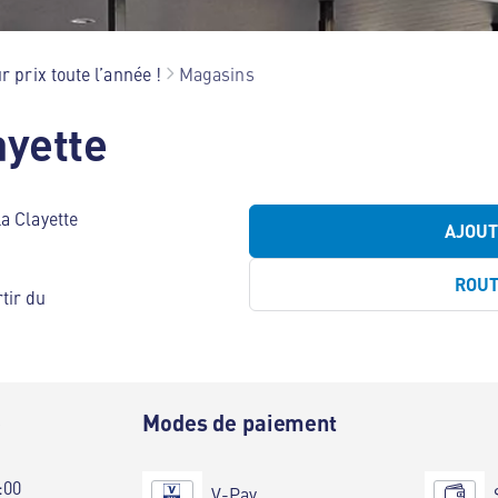
r prix toute l’année !
Magasins
ayette
a Clayette
AJOU
ROU
tir du
e
Modes de paiement
:00
V-Pay