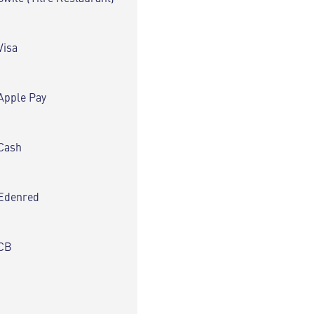
Visa
Apple Pay
Cash
Edenred
CB