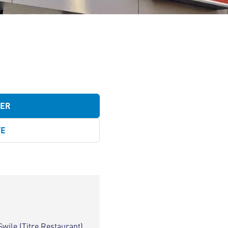
TER
TE
Swile (Titre Restaurant)