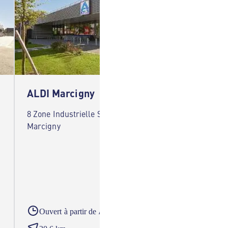
ALDI Marcigny
ALDI 
8 Zone Industrielle Saint-Nizier 71110
15 Rue 
Marcigny
Monial
A partir du
Ouvert à partir de
Ouver