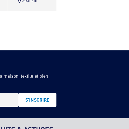
20,6 km
23,9
 maison, textile et bien
S'INSCRIRE