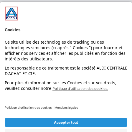
Nos bons plans
Nos rayons
Nos marques
Nos astuces
Évènements
Dupes et pépites
L'application mobile
Suivez-nous !