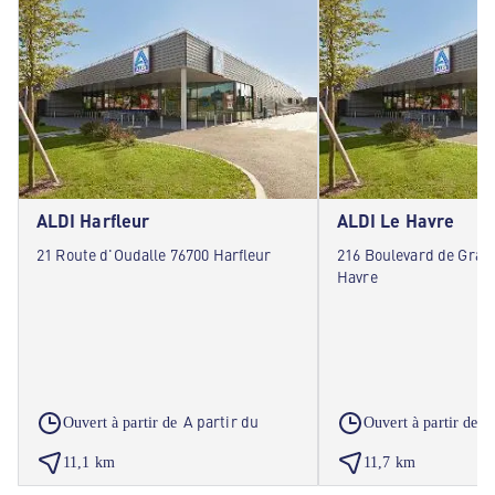
ALDI Harfleur
ALDI Le Havre
21 Route d'Oudalle 76700 Harfleur
216 Boulevard de Gravi
Havre
A partir du
A
Ouvert à partir de
Ouvert à partir de
11,1 km
11,7 km