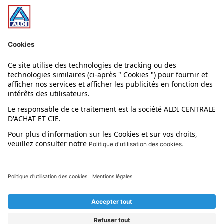
Nos bons plans
Nos rayons
Nos marques
Nos astuces
Évènements
Dupes et pépites
L'application mobile
Suivez-nous !