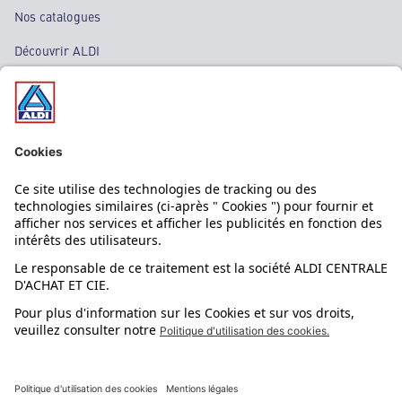
Nos catalogues
Découvrir ALDI
Nos bons plans
Nos rayons
Nos marques
Nos astuces
Évènements
Dupes et pépites
L'application mobile
Suivez-nous !