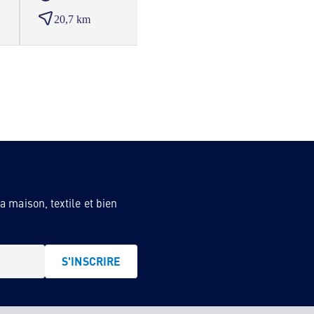
20,7 km
21,8
 maison, textile et bien
S'INSCRIRE