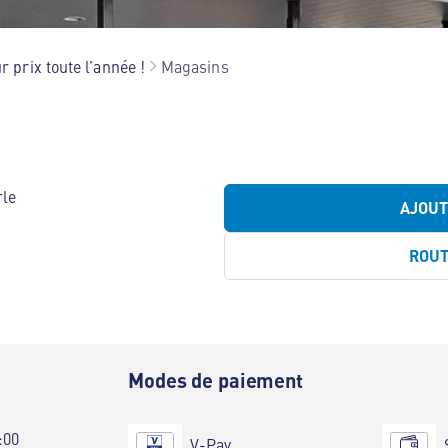
r prix toute l’année !
Magasins
e
rle
AJOU
ROU
e
Modes de paiement
:00
V-Pay