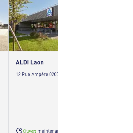
ALDI Laon
ALDI 
12 Rue Ampère 02000 Laon
21 Rue 
d'Orign
maintenant
Ouvert
Ouve