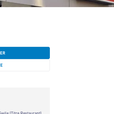
TER
TE
Swile (Titre Restaurant)