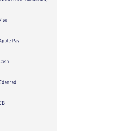
Visa
Apple Pay
Cash
Edenred
CB