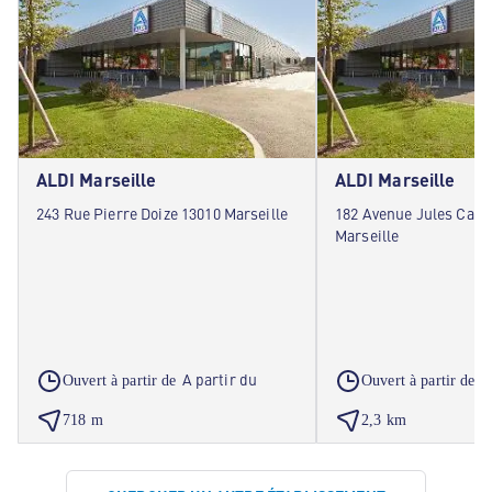
ALDI Marseille
ALDI Marseille
243 Rue Pierre Doize 13010 Marseille
182 Avenue Jules Cant
Marseille
A partir du
A
Ouvert à partir de
Ouvert à partir de
718 m
2,3 km