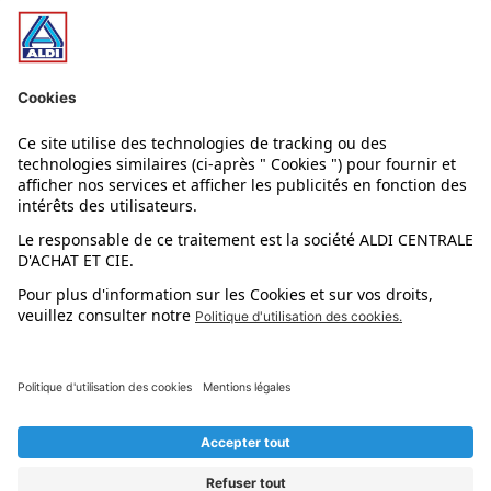
Nos bons plans
Nos rayons
Nos marques
Nos astuces
Évènements
Dupes et pépites
L'application mobile
Suivez-nous !