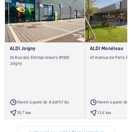
ALDI Joigny
ALDI Monéteau
26 Rue des Entrepreneurs 89300
49 Avenue de Paris 89
Joigny
A partir du
A
Ouvert à partir de
Ouvert à partir de
10,7 km
13,6 km