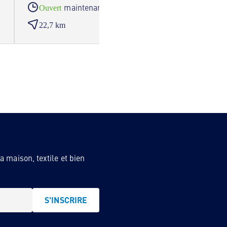
maintenant
Ouvert
Ouve
22,7 km
24,5
 maison, textile et bien
S'INSCRIRE