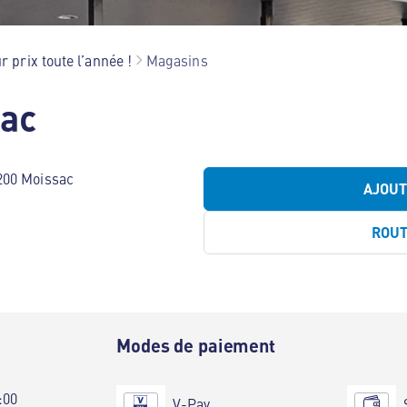
r prix toute l’année !
Magasins
sac
200 Moissac
AJOU
ROU
e
Modes de paiement
:00
V-Pay