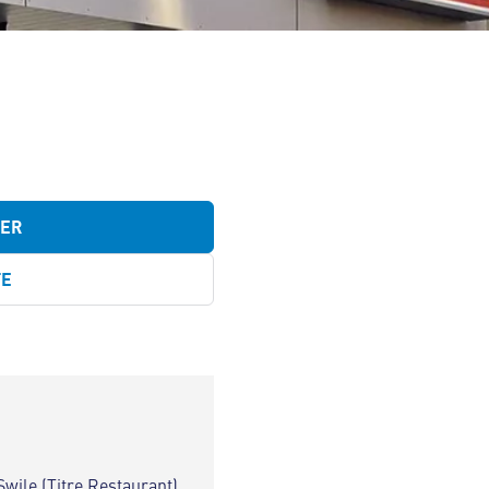
TER
TE
Swile (Titre Restaurant)