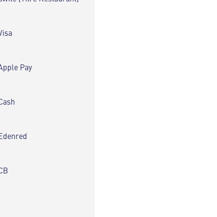
Visa
Apple Pay
Cash
Edenred
CB