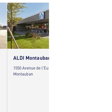
ALDI Montauban
ALDI 
1550 Avenue de l'Europe 82000
225 ave
Montauban