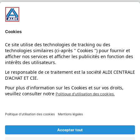
Nos bons plans
Nos rayons
Nos marques
Nos astuces
Évènements
Dupes et pépites
L'application mobile
Suivez-nous !