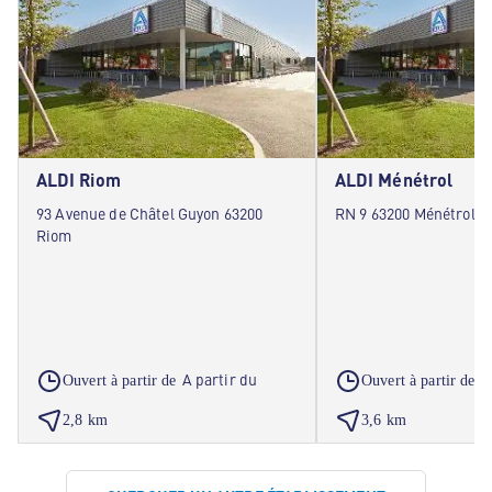
ALDI Riom
ALDI Ménétrol
93 Avenue de Châtel Guyon 63200
RN 9 63200 Ménétrol
Riom
A partir du
A
Ouvert à partir de
Ouvert à partir de
2,8 km
3,6 km