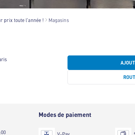
r prix toute l’année !
Magasins
aris
AJOU
ROU
e
Modes de paiement
:00
V-Pay