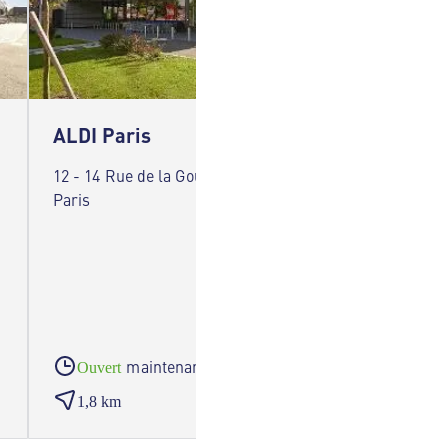
ALDI Paris
ALDI 
12 - 14 Rue de la Goutte d'Or 75018
12/14 R
Paris
maintenant
Ouvert
Ouve
1,8 km
2,2 