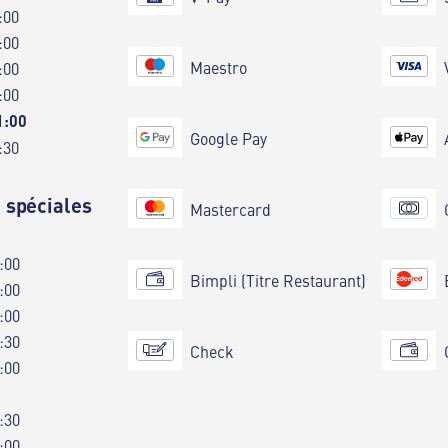
:00
:00
Maestro
:00
:00
1:00
Google Pay
:30
 spéciales
Mastercard
:00
Bimpli (Titre Restaurant)
:00
:00
:30
Check
:00
:30
:00