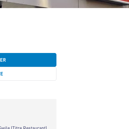
TER
TE
Swile (Titre Restaurant)