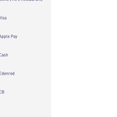
Visa
Apple Pay
Cash
Edenred
CB