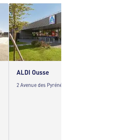
ALDI Ousse
ALDI 
2 Avenue des Pyrénées 64320 Ousse
17 Rue 
Soumou