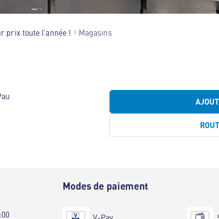
r prix toute l’année !
Magasins
Pau
AJOU
ROU
e
Modes de paiement
:00
V-Pay