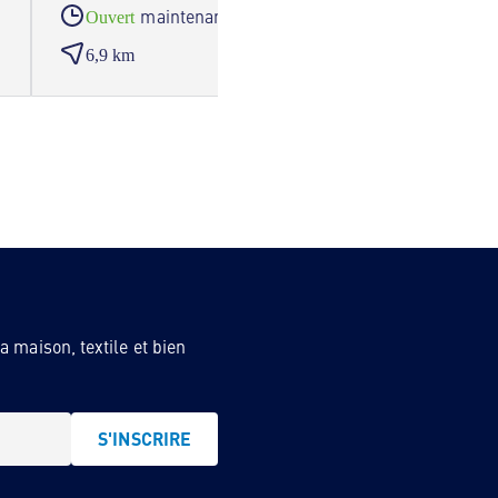
maintenant
Ouvert
Ouve
6,9 km
13,5
 maison, textile et bien
S'INSCRIRE