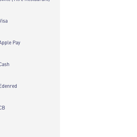
Visa
Apple Pay
Cash
Edenred
CB