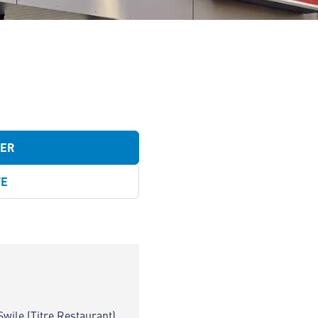
TER
TE
Swile (Titre Restaurant)