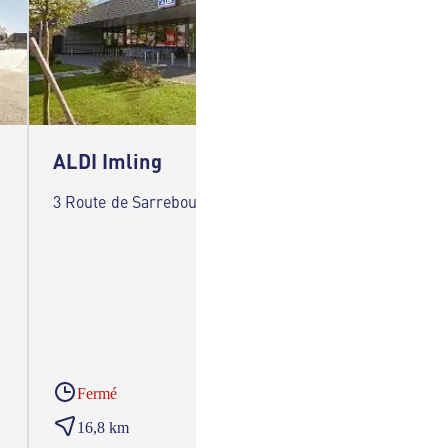
ALDI Imling
ALDI 
3 Route de Sarrebourg 57400 Imling
1 Rue P
Fermé
Ferm
16,8 km
20,8