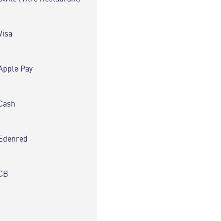
Visa
Apple Pay
Cash
Edenred
CB