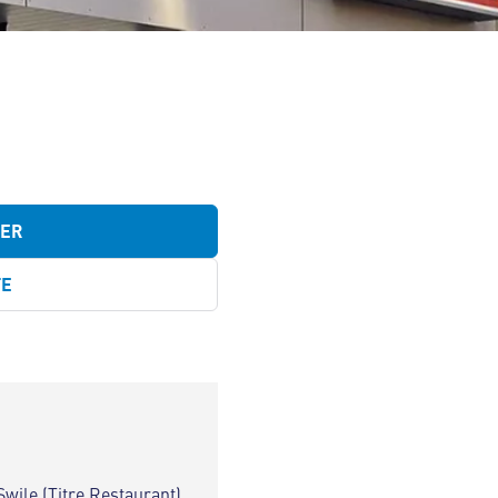
TER
TE
Swile (Titre Restaurant)