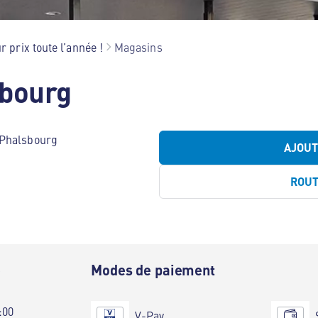
r prix toute l’année !
Magasins
sbourg
 Phalsbourg
AJOU
ROU
e
Modes de paiement
:00
V-Pay