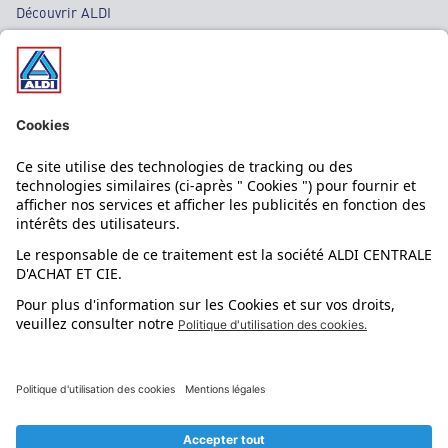
Découvrir ALDI
Nos bons plans
Nos rayons
Nos marques
Nos astuces
Évènements
Dupes et pépites
L'application mobile
Suivez-nous !